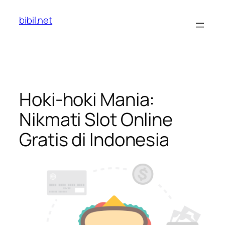
Skip
bibil.net
to
content
Hoki-hoki Mania:
Nikmati Slot Online
Gratis di Indonesia