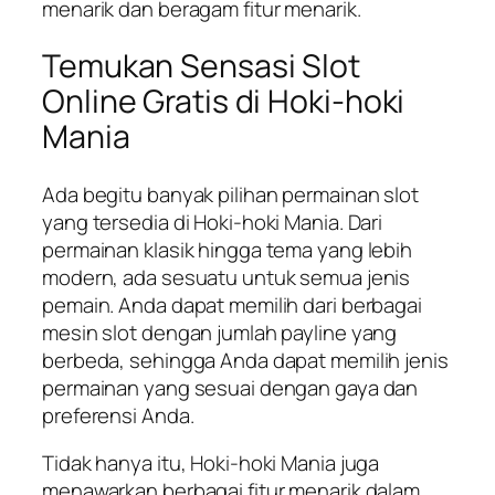
menarik dan beragam fitur menarik.
Temukan Sensasi Slot
Online Gratis di Hoki-hoki
Mania
Ada begitu banyak pilihan permainan slot
yang tersedia di Hoki-hoki Mania. Dari
permainan klasik hingga tema yang lebih
modern, ada sesuatu untuk semua jenis
pemain. Anda dapat memilih dari berbagai
mesin slot dengan jumlah payline yang
berbeda, sehingga Anda dapat memilih jenis
permainan yang sesuai dengan gaya dan
preferensi Anda.
Tidak hanya itu, Hoki-hoki Mania juga
menawarkan berbagai fitur menarik dalam