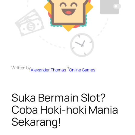
Written by
in
Alexander Thomas
Online Games
Suka Bermain Slot?
Coba Hoki-hoki Mania
Sekarang!