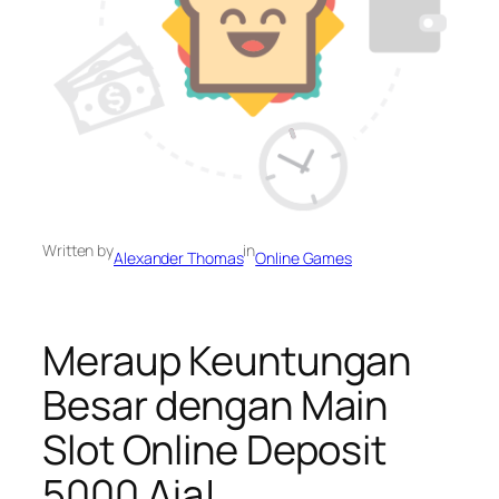
Written by
in
Alexander Thomas
Online Games
Meraup Keuntungan
Besar dengan Main
Slot Online Deposit
5000 Aja!