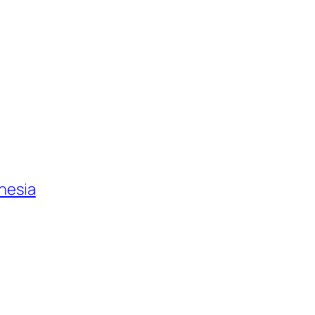
onesia