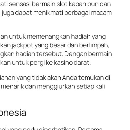
ti sensasi bermain slot kapan pun dan
in juga dapat menikmati berbagai macam
patan untuk memenangkan hadiah yang
kan jackpot yang besar dan berlimpah,
gkan hadiah tersebut. Dengan bermain
an untuk pergi ke kasino darat.
riahan yang tidak akan Anda temukan di
menarik dan menggiurkan setiap kali
onesia
al yang perlu diperhatikan. Pertama,