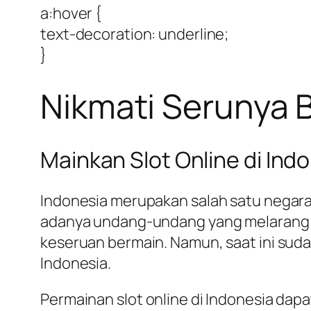
a:hover {
text-decoration: underline;
}
Nikmati Serunya B
Mainkan Slot Online di In
Indonesia merupakan salah satu negara
adanya undang-undang yang melarang ke
keseruan bermain. Namun, saat ini suda
Indonesia.
Permainan slot online di Indonesia dap