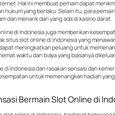
rnet. Hal ini membuat pemain dapat menikma
an hukum yang berlaku. Selain itu, para pema
am dan menarik dari yang ada di kasino darat.
t online di Indonesia juga memberikan kesem
 situs slot online di Indonesia yang menawar
 dapat meningkatkan peluang untuk memenan
emat waktu dan biaya yang biasanya dikeluark
ine di Indonesia dan rasakan sensasi dan keme
 kesempatan untuk memenangkan hadiah yang 
asi Bermain Slot Online di Ind
slot online di Indonesia, terdapat beberapa h