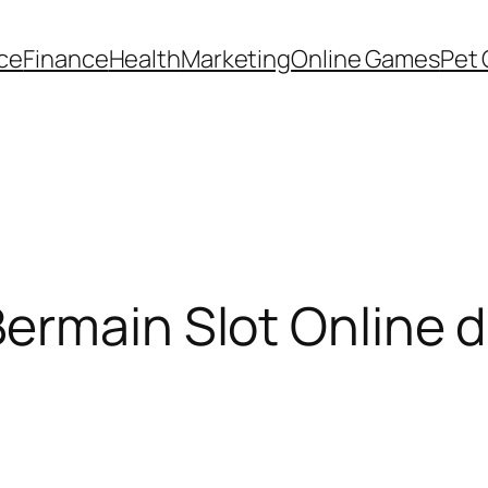
ce
Finance
Health
Marketing
Online Games
Pet 
ermain Slot Online d