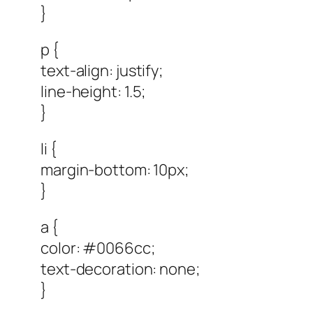
}
p {
text-align: justify;
line-height: 1.5;
}
li {
margin-bottom: 10px;
}
a {
color: #0066cc;
text-decoration: none;
}