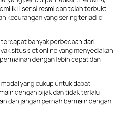
miliki lisensi resmi dan telah terbukti
n kecurangan yang sering terjadi di
n terdapat banyak perbedaan dari
nyak situs slot online yang menyediakan
permainan dengan lebih cepat dan
n modal yang cukup untuk dapat
n dengan bijak dan tidak terlalu
akan dan jangan pernah bermain dengan