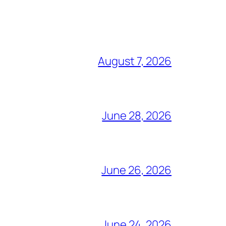
August 7, 2026
June 28, 2026
June 26, 2026
June 24, 2026