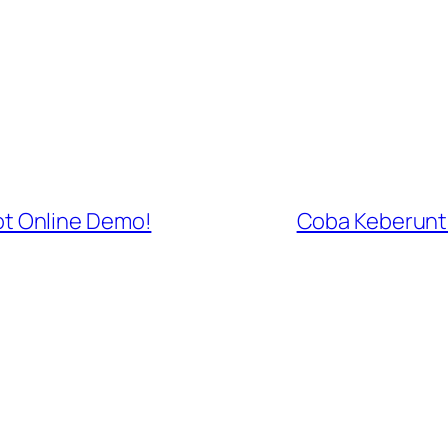
t Online Demo!
Coba Keberunt