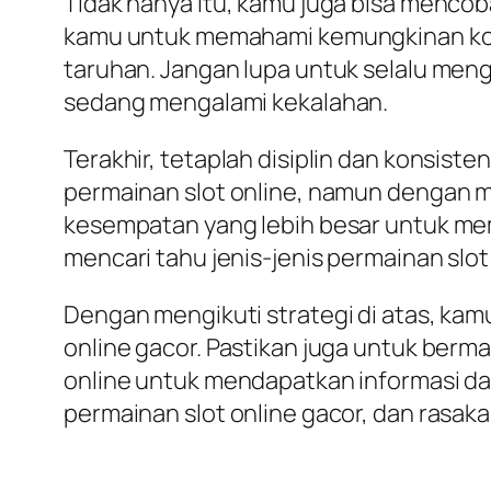
Tidak hanya itu, kamu juga bisa mencob
kamu untuk memahami kemungkinan komb
taruhan. Jangan lupa untuk selalu meng
sedang mengalami kekalahan.
Terakhir, tetaplah disiplin dan konsist
permainan slot online, namun dengan m
kesempatan yang lebih besar untuk mem
mencari tahu jenis-jenis permainan slo
Dengan mengikuti strategi di atas, kamu
online gacor. Pastikan juga untuk berm
online untuk mendapatkan informasi da
permainan slot online gacor, dan rasa