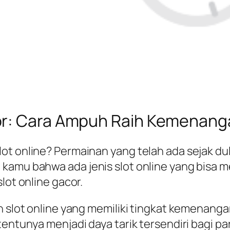
or: Cara Ampuh Raih Kemenang
ot online? Permainan yang telah ada sejak dul
 kamu bahwa ada jenis slot online yang bis
lot online gacor.
an slot online yang memiliki tingkat kemenang
tentunya menjadi daya tarik tersendiri bagi pa