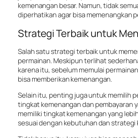
kemenangan besar. Namun, tidak semua s
diperhatikan agar bisa memenangkan p
Strategi Terbaik untuk Me
Salah satu strategi terbaik untuk me
permainan. Meskipun terlihat sederhana
karena itu, sebelum memulai permainan
bisa memberikan kemenangan.
Selain itu, penting juga untuk memilih 
tingkat kemenangan dan pembayaran yan
memiliki tingkat kemenangan yang lebih
sesuai dengan kebutuhan dan strategi