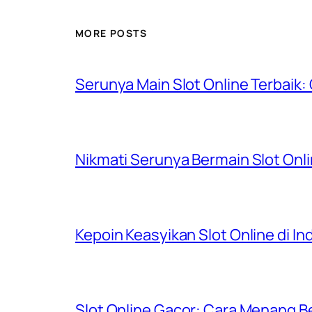
MORE POSTS
Serunya Main Slot Online Terbaik:
Nikmati Serunya Bermain Slot Onli
Kepoin Keasyikan Slot Online di In
Slot Online Gacor: Cara Menang 