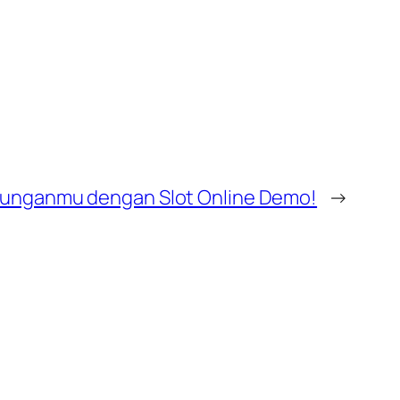
unganmu dengan Slot Online Demo!
→