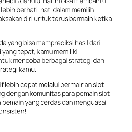
rlebih dahulu. Hal ini bisa membantu
bih berhati-hati dalam memilih
ksakan diri untuk terus bermain ketika
da yang bisa memprediksi hasil dari
 yang tepat, kamu memiliki
ntuk mencoba berbagai strategi dan
trategi kamu.
f lebih cepat melalui permainan slot
bung dengan komunitas para pemain slot
ah pemain yang cerdas dan menguasai
onsisten!