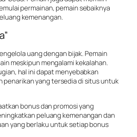
emulai permainan, pemain sebaiknya
peluang kemenangan.
a”
mengelola uang dengan bijak. Pemain
main meskipun mengalami kekalahan.
gian, hal ini dapat menyebabkan
n penarikan yang tersedia di situs untuk
faatkan bonus dan promosi yang
meningkatkan peluang kemenangan dan
an yang berlaku untuk setiap bonus