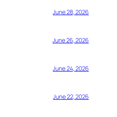
June 28, 2026
June 26, 2026
June 24, 2026
June 22, 2026