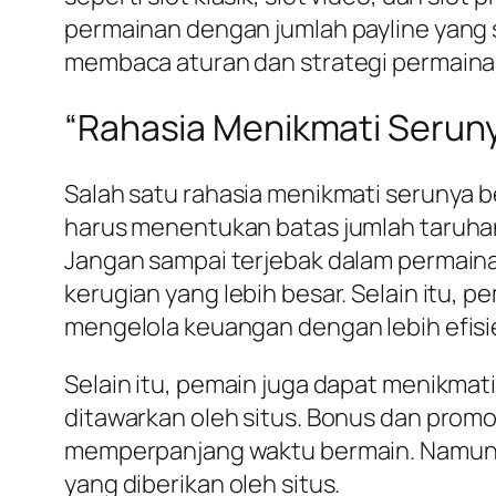
permainan dengan jumlah payline yang
membaca aturan dan strategi permain
“Rahasia Menikmati Seruny
Salah satu rahasia menikmati serunya b
harus menentukan batas jumlah taruhan
Jangan sampai terjebak dalam permain
kerugian yang lebih besar. Selain itu, 
mengelola keuangan dengan lebih efisi
Selain itu, pemain juga dapat menikma
ditawarkan oleh situs. Bonus dan pro
memperpanjang waktu bermain. Namun, 
yang diberikan oleh situs.