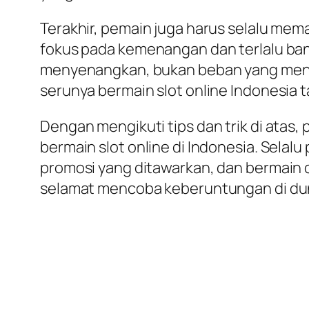
Terakhir, pemain juga harus selalu mem
fokus pada kemenangan dan terlalu ban
menyenangkan, bukan beban yang mene
serunya bermain slot online Indonesia 
Dengan mengikuti tips dan trik di ata
bermain slot online di Indonesia. Selal
promosi yang ditawarkan, dan bermain 
selamat mencoba keberuntungan di duni