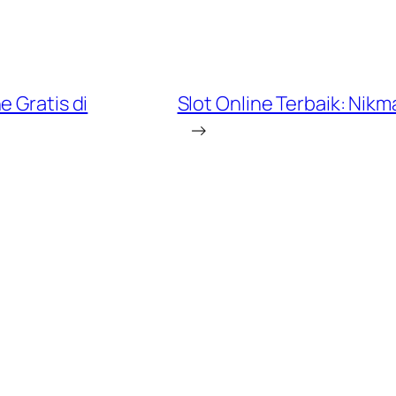
e Gratis di
Slot Online Terbaik: Nikm
→