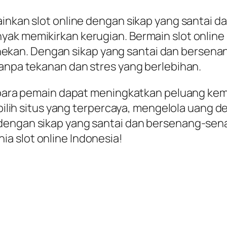
ainkan slot online dengan sikap yang santai 
yak memikirkan kerugian. Bermain slot online
kan. Dengan sikap yang santai dan bersena
tanpa tekanan dan stres yang berlebihan.
s, para pemain dapat meningkatkan peluang k
u pilih situs yang terpercaya, mengelola uan
dengan sikap yang santai dan bersenang-sena
a slot online Indonesia!