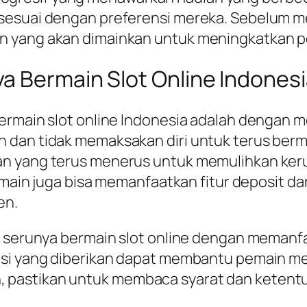
 sesuai dengan preferensi mereka. Sebelum m
an yang akan dimainkan untuk meningkatkan 
a Bermain Slot Online Indonesi
ermain slot online Indonesia adalah dengan 
 dan tidak memaksakan diri untuk terus ber
an yang terus menerus untuk memulihkan keru
pemain juga bisa memanfaatkan fitur deposit da
en.
ti serunya bermain slot online dengan meman
mosi yang diberikan dapat membantu pemain 
pastikan untuk membaca syarat dan ketentu