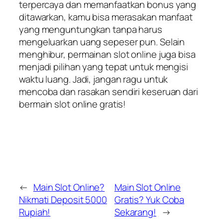
terpercaya dan memanfaatkan bonus yang
ditawarkan, kamu bisa merasakan manfaat
yang menguntungkan tanpa harus
mengeluarkan uang sepeser pun. Selain
menghibur, permainan slot online juga bisa
menjadi pilihan yang tepat untuk mengisi
waktu luang. Jadi, jangan ragu untuk
mencoba dan rasakan sendiri keseruan dari
bermain slot online gratis!
←
Main Slot Online?
Main Slot Online
Nikmati Deposit 5000
Gratis? Yuk Coba
Rupiah!
Sekarang!
→