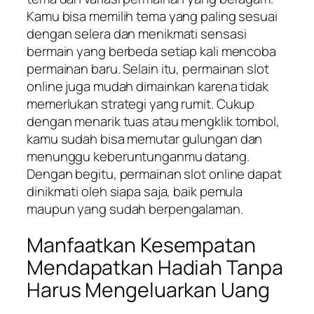
Kamu bisa memilih tema yang paling sesuai
dengan selera dan menikmati sensasi
bermain yang berbeda setiap kali mencoba
permainan baru. Selain itu, permainan slot
online juga mudah dimainkan karena tidak
memerlukan strategi yang rumit. Cukup
dengan menarik tuas atau mengklik tombol,
kamu sudah bisa memutar gulungan dan
menunggu keberuntunganmu datang.
Dengan begitu, permainan slot online dapat
dinikmati oleh siapa saja, baik pemula
maupun yang sudah berpengalaman.
Manfaatkan Kesempatan
Mendapatkan Hadiah Tanpa
Harus Mengeluarkan Uang