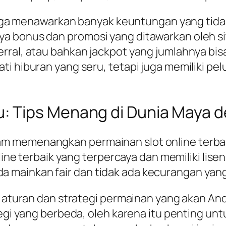
 juga menawarkan banyak keuntungan yang tidak
 bonus dan promosi yang ditawarkan oleh situ
rral, atau bahkan jackpot yang jumlahnya bi
ati hiburan yang seru, tetapi juga memiliki 
 Tips Menang di Dunia Maya de
m memenangkan permainan slot online terbai
line terbaik yang terpercaya dan memiliki lisen
mainkan fair dan tidak ada kecurangan yang d
i aturan dan strategi permainan yang akan And
ategi yang berbeda, oleh karena itu penting 