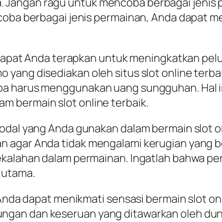
Jangan ragu untuk mencoba berbagai jenis p
ncoba berbagai jenis permainan, Anda dapat
ng dapat Anda terapkan untuk meningkatkan pe
ang disediakan oleh situs slot online terbaik
pa harus menggunakan uang sungguhan. Hal i
 bermain slot online terbaik.
odal yang Anda gunakan dalam bermain slot onl
 agar Anda tidak mengalami kerugian yang be
kalahan dalam permainan. Ingatlah bahwa per
 utama.
 Anda dapat menikmati sensasi bermain slot on
gan dan keseruan yang ditawarkan oleh dunia