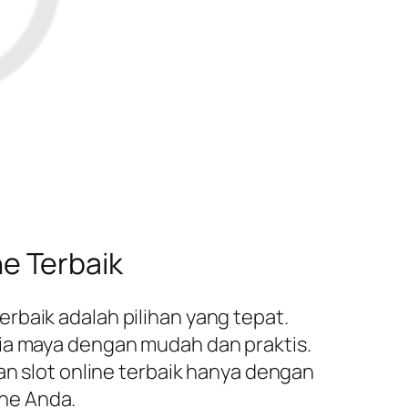
e Terbaik
rbaik adalah pilihan yang tepat.
nia maya dengan mudah dan praktis.
an slot online terbaik hanya dengan
ne Anda.