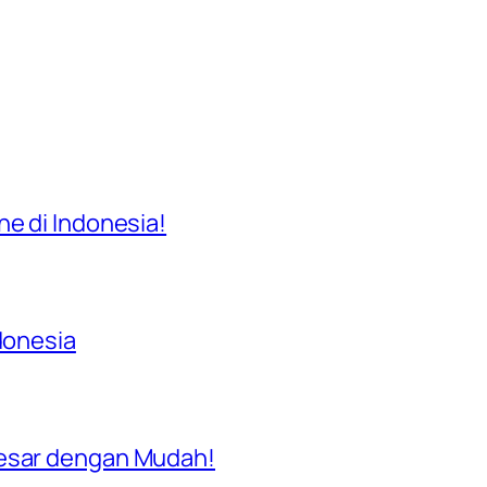
ne di Indonesia!
donesia
Besar dengan Mudah!