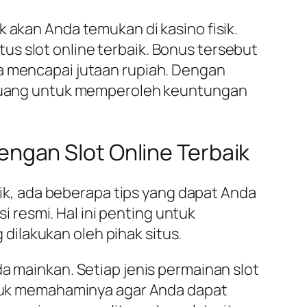
 akan Anda temukan di kasino fisik.
s slot online terbaik. Bonus tersebut
sa mencapai jutaan rupiah. Dengan
peluang untuk memperoleh keuntungan
ngan Slot Online Terbaik
k, ada beberapa tips yang dapat Anda
si resmi. Hal ini penting untuk
ilakukan oleh pihak situs.
a mainkan. Setiap jenis permainan slot
untuk memahaminya agar Anda dapat