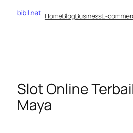
Skip
bibil.net
to
Home
Blog
Business
E-commer
content
Slot Online Terba
Maya