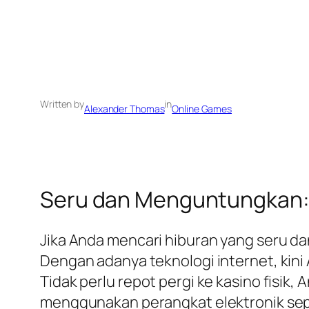
Written by
in
Alexander Thomas
Online Games
Seru dan Menguntungkan: 
Jika Anda mencari hiburan yang seru da
Dengan adanya teknologi internet, kini
Tidak perlu repot pergi ke kasino fisik
menggunakan perangkat elektronik sep